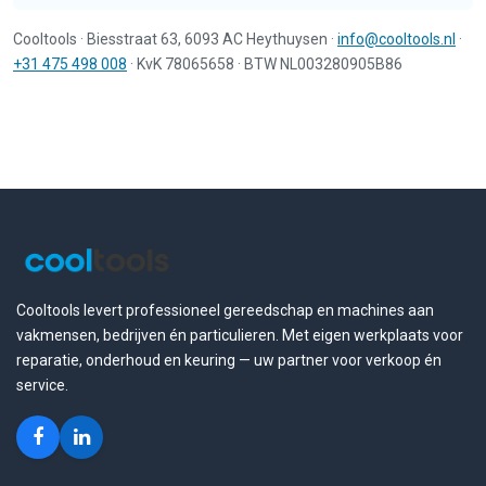
Cooltools · Biesstraat 63, 6093 AC Heythuysen ·
info@cooltools.nl
·
+31 475 498 008
· KvK 78065658 · BTW NL003280905B86
Cooltools levert professioneel gereedschap en machines aan
vakmensen, bedrijven én particulieren. Met eigen werkplaats voor
reparatie, onderhoud en keuring — uw partner voor verkoop én
service.